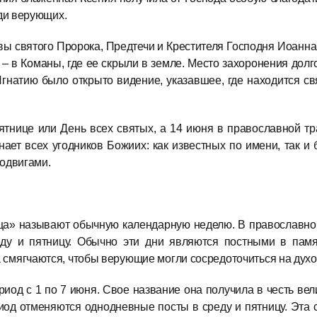
еди верующих.
авы святого Пророка, Предтечи и Крестителя Господня Иоанна
 – в Команы, где ее скрыли в земле. Место захоронения дол
натию было открыто видение, указавшее, где находится св
тнице или День всех святых, а 14 июня в православной тр
нает всех угодников Божиих: как известных по имени, так и
подвигами.
ца» называют обычную календарную неделю. В православном
ду и пятницу. Обычно эти дни являются постными в памят
смягчаются, чтобы верующие могли сосредоточиться на духов
иод с 1 по 7 июня. Свое название она получила в честь вел
риод отменяются однодневные посты в среду и пятницу. Эт