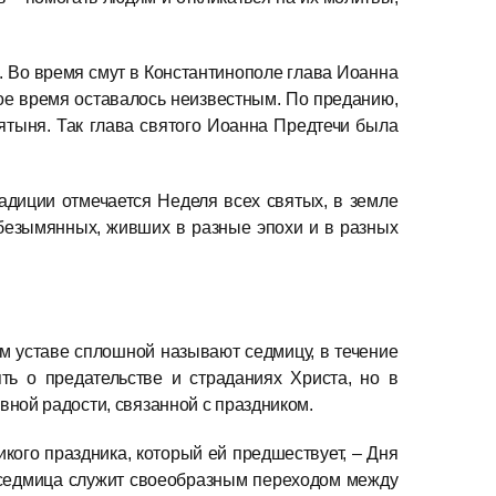
. Во время смут в Константинополе глава Иоанна
гое время оставалось неизвестным. По преданию,
ятыня. Так глава святого Иоанна Предтечи была
адиции отмечается Неделя всех святых, в земле
 безымянных, живших в разные эпохи и в разных
 уставе сплошной называют седмицу, в течение
ь о предательстве и страданиях Христа, но в
ной радости, связанной с праздником.
икого праздника, который ей предшествует, – Дня
а седмица служит своеобразным переходом между