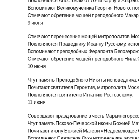
Поклоняются Апостолам от 70-ти Карпу и Алфею.
Вспоминают Великомученика Георгия Нового, пос
Отмечают обретение мощей преподобного Макари
9 июня
Отмечают перенесение мощей митрополитов Моск
Поклоняются Праведнику Иоанну Русскому, испо
Вспоминают преподобных Ферапонта Белозерског
Отмечают обретение мощей преподобного Нила 
10 июня
Чтут память Преподобного Никиты исповедника, 
Почитают святителя Геронтия, митрополита Моско
Поклоняются святителю Игнатию Ростовскому.
11 июня
Совершают празднование в честь Марьиногорск
Чтут память Псково-Печерской иконы Божией Ма
Почитают икону Божией Матери «Недремлющее 
Вспоминают Святителя Луку исповедника, архие