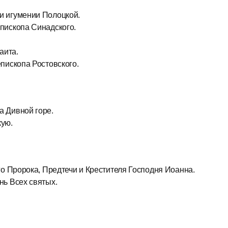
и игумении Полоцкой.
пископа Синадского.
аита.
пископа Ростовского.
 Дивной горе.
кую.
о Пророка, Предтечи и Крестителя Господня Иоанна.
нь Всех святых.