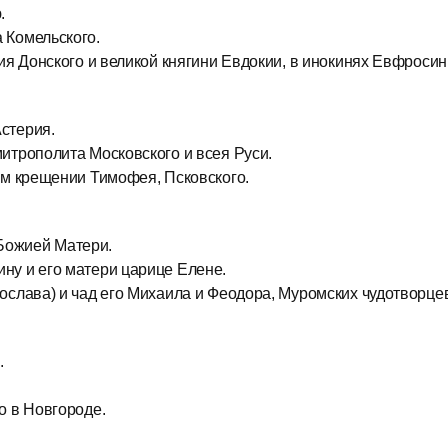
.
 Комельского.
ия Донского и великой княгини Евдокии, в инокинях Евфросин
стерия.
итрополита Московского и всея Руси.
ом крещении Тимофея, Псковского.
Божией Матери.
ну и его матери царице Елене.
ослава) и чад его Михаила и Феодора, Муромских чудотворце
.
о в Новгороде.