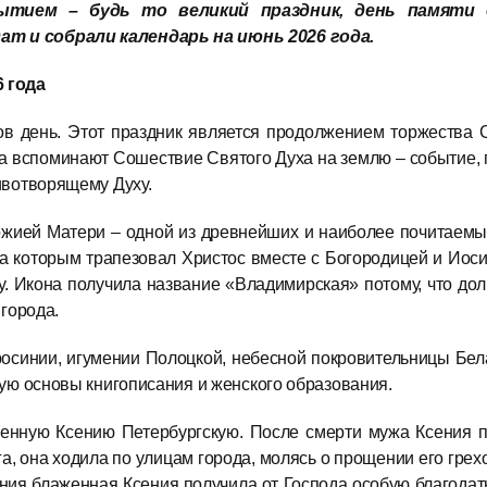
тием – будь то великий праздник, день памяти 
т и собрали календарь на июнь 2026 года.
 года
ов день. Этот праздник является продолжением торжества 
гда вспоминают Сошествие Святого Духа на землю – событие
ивотворящему Духу.
жией Матери – одной из древнейших и наиболее почитаемы
 за которым трапезовал Христос вместе с Богородицей и Иоси
у. Икона получила название «Владимирская» потому, что до
города.
осинии, игумении Полоцкой, небесной покровительницы Бе
ую основы книгописания и женского образования.
енную Ксению Петербургскую. После смерти мужа Ксения по
а, она ходила по улицам города, молясь о прощении его грех
ия блаженная Ксения получила от Господа особую благодать