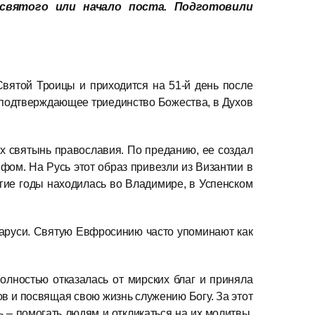
святого или начало поста. Подготовили
Святой Троицы и приходится на 51‑й день после
, подтверждающее триединство Божества, в Духов
х святынь православия. По преданию, ее создал
фом. На Русь этот образ привезли из Византии в
лгие годы находилась во Владимире, в Успенском
ларуси. Святую Евфросинию часто упоминают как
лностью отказалась от мирских благ и приняла
ов и посвящая свою жизнь служению Богу. За этот
 – помогать людям и откликаться на их молитвы,