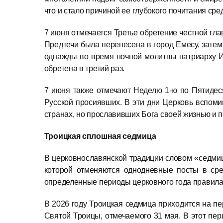
что и стало причиной ее глубокого почитания ср
7 июня отмечается Третье обретение честной гл
Предтечи была перенесена в город Емесу, затем
однажды во время ночной молитвы патриарху Иг
обретена в третий раз.
7 июня также отмечают Неделю 1‑ю по Пятидеся
Русской просиявших. В эти дни Церковь вспоми
странах, но прославивших Бога своей жизнью и 
Троицкая сплошная седмица
В церковнославянской традиции словом «седми
которой отменяются однодневные посты в сре
определенные периоды церковного года правила 
В 2026 году Троицкая седмица приходится на пер
Святой Троицы, отмечаемого 31 мая. В этот пе