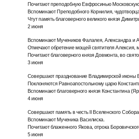
Почитают преподобную Евфросинью Московскую
Вспоминают Преподобного Корнилия, чудотворца
Чтут память благоверного великого князя Димитр
2 июня
Вспоминают Мучеников Фалалея, Александра и А
Отмечают обретение мощей святителя Алексия, м
Почитают благоверного князя Довмонта, во свят
3 июня
Совершают празднование Владимирской иконы 
Поклоняются Равноапостольному царю Константи
Вспоминают благоверного князя Константина (Яр
4 июня
Совершают память в честь II Вселенского Собора
Вспоминают Мученика Василиска.
Почитают блаженного Якова, отрока Боровичског
5 июня