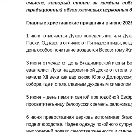
смысле, который стоит за каждым собы
традиционный обзор ключевых церковных да
Главные христианские праздники в июне 2026
1 июня отмечается Духов понедельник, или Дух
Пасхи. Однако, в отличие от Пятидесятницы, ко
день особое почитание воздается Всесвятому Ж
3 июня отмечается день Владимирской иконы Бо
евангелист Лука на деревянной доске от стола,
начале XII века как дар князю Юрию Долгоруком
соборе, где и стала главным духовным символом 
5 июня – день памяти святой преподобной Евфр
просветительницу белорусских земель, заложивш
6 июня православная церковь вспоминает блаж
подвиг юродства. Надев одежду покойного супруг
многолетний подвиг самоотверженности и смирен