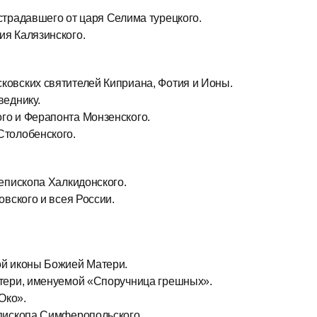
традавшего от царя Селима турецкого.
я Калязинского.
овских святителей Киприана, Фотия и Ионы.
веднику.
о и Ферапонта Монзенского.
Столобенского.
епископа Халкидонского.
вского и всея России.
ой иконы Божией Матери.
тери, именуемой «Споручница грешных».
Око».
пископа Симферопольского.