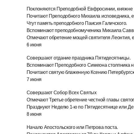
Поклоняются Преподобной Евфросинии, княжне 
Почитают Преподобного Михаила исповедника, е
Чтут память преподобного Паисия Галичского.
Вспоминают преподобномученика Михаила Савв
Отмечают обретение мощей святителя Леонтия, е
6 июня
Совершают отдание праздника Пятидесятницы.
Вспоминают Преподобного Симеона столпника на
Почитают святую блаженную Ксению Петербургс
7 июня
Совершают Собор Всех Святых
Отмечают Третье обретение честной главы святог
Празднуют Неделю 1‑ю по Пятидесятнице или Де
8 июня
Начало Апостольского или Петрова поста.