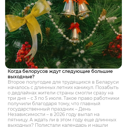
Когда белорусов ждут следующие большие
выходные?
Второе полугодие для трудящихся в Беларуси
началось с длинных летних каникул. Позабыть
о дедлайнах жители страны смогли сразу на
три дня – с 3 по 5 июля. Такое право работники
получили благодаря тому, что главный
государственный праздник – День
Независимости – в 2026 году выпал на
пятницу. А ждать ли в этом году еще длинных
выходных? Полистали календарь и нашли