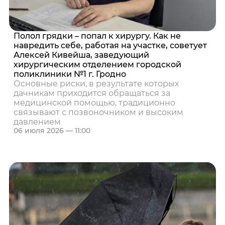
Полол грядки – попал к хирургу. Как не
навредить себе, работая на участке, советует
Алексей Кивейша, заведующий
хирургическим отделением городской
поликлиники №1 г. Гродно
Основные риски, в результате которых
дачникам приходится обращаться за
медицинской помощью, традиционно
связывают с позвоночником и высоким
давлением
06 июля 2026 — 11:00