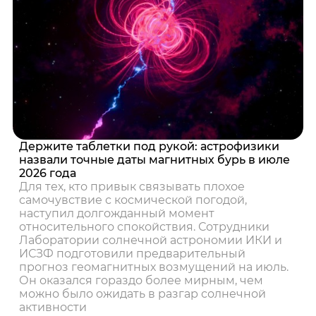
Держите таблетки под рукой: астрофизики
назвали точные даты магнитных бурь в июле
2026 года
Для тех, кто привык связывать плохое
самочувствие с космической погодой,
наступил долгожданный момент
относительного спокойствия. Сотрудники
Лаборатории солнечной астрономии ИКИ и
ИСЗФ подготовили предварительный
прогноз геомагнитных возмущений на июль.
Он оказался гораздо более мирным, чем
можно было ожидать в разгар солнечной
активности