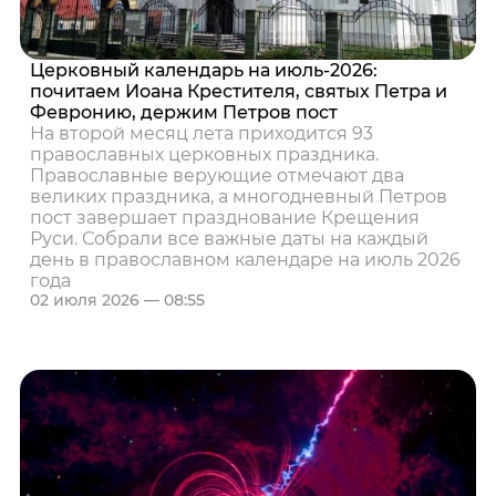
Церковный календарь на июль-2026:
почитаем Иоана Крестителя, святых Петра и
Февронию, держим Петров пост
На второй месяц лета приходится 93
православных церковных праздника.
Православные верующие отмечают два
великих праздника, а многодневный Петров
пост завершает празднование Крещения
Руси. Собрали все важные даты на каждый
день в православном календаре на июль 2026
года
02 июля 2026 — 08:55