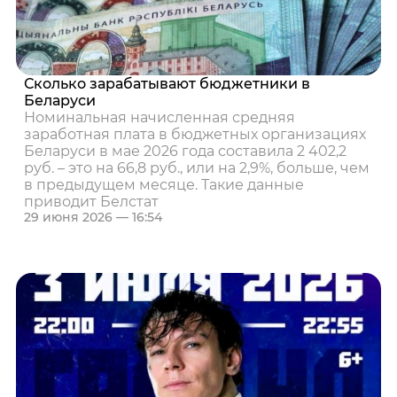
Сколько зарабатывают бюджетники в
Беларуси
Номинальная начисленная средняя
заработная плата в бюджетных организациях
Беларуси в мае 2026 года составила 2 402,2
руб. – это на 66,8 руб., или на 2,9%, больше, чем
в предыдущем месяце. Такие данные
приводит Белстат
29 июня 2026 — 16:54