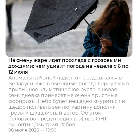
На смену жаре идет прохлада с грозовыми
дождями: чем удивит погода на неделе с 6 по
12 июля
Аномальный зной надолго не задержался в
Беларуси. Уже в выходные погода вернулась в
привычное климатическое русло, а новая
семидневка принесет не очень приятные
сюрпризы. Небо будет нещадно хмуриться и
щедро поливать землю, картину дополнят
грозы и шквалистый ветер. Об этом
белорусов предупредил в эфире ОНТ
синоптик Дмитрий Рябов
06 июля 2026 — 10:50