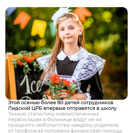
Этой осенью более 80 детей сотрудников
Лидской ЦРБ впервые отправятся в школу
Точную статистику новоиспеченных
первоклашек в больнице ведут не из
праздного любопытства: каждому родителю
от профсоюза положена финансовая помощь