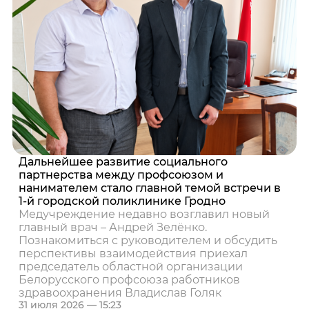
Дальнейшее развитие социального
партнерства между профсоюзом и
нанимателем стало главной темой встречи в
1-й городской поликлинике Гродно
Медучреждение недавно возглавил новый
главный врач – Андрей Зелёнко.
Познакомиться с руководителем и обсудить
перспективы взаимодействия приехал
председатель областной организации
Белорусского профсоюза работников
здравоохранения Владислав Голяк
31 июля 2026 — 15:23