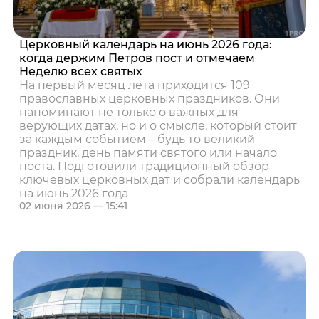
Церковный календарь на июнь 2026 года:
когда держим Петров пост и отмечаем
Неделю всех святых
На первый месяц лета приходится 109
православных церковных праздников. Они
напоминают не только о важных для
верующих датах, но и о смысле, который стоит
за каждым событием – будь то великий
праздник, день памяти святого или начало
поста. Подготовили традиционный обзор
ключевых церковных дат и собрали календарь
на июнь 2026 года
02 июня 2026 — 15:41