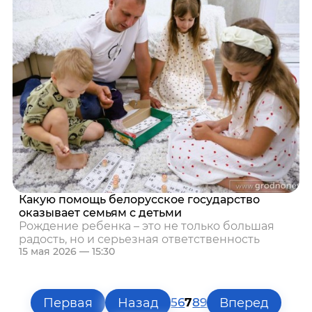
Какую помощь белорусское государство
оказывает семьям с детьми
Рождение ребенка – это не только большая
радость, но и серьезная ответственность
15 мая 2026 — 15:30
Первая
Назад
Вперед
5
6
7
8
9