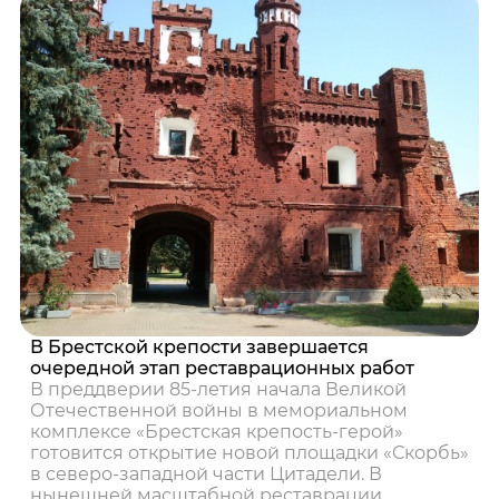
В Брестской крепости завершается
очередной этап реставрационных работ
В преддверии 85‑летия начала Великой
Отечественной войны в мемориальном
комплексе «Брестская крепость‑герой»
готовится открытие новой площадки «Скорбь»
в северо-западной части Цитадели. В
нынешней масштабной реставрации