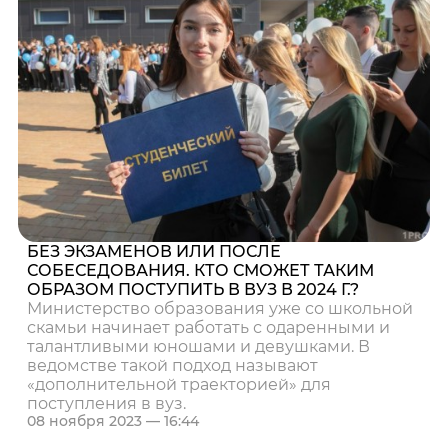
БЕЗ ЭКЗАМЕНОВ ИЛИ ПОСЛЕ
СОБЕСЕДОВАНИЯ. КТО СМОЖЕТ ТАКИМ
ОБРАЗОМ ПОСТУПИТЬ В ВУЗ В 2024 Г.?
Министерство образования уже со школьной
скамьи начинает работать с одаренными и
талантливыми юношами и девушками. В
ведомстве такой подход называют
«дополнительной траекторией» для
поступления в вуз.
08 ноября 2023 — 16:44