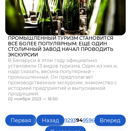
ПРОМЫШЛЕННЫЙ ТУРИЗМ СТАНОВИТСЯ
ВСЁ БОЛЕЕ ПОПУЛЯРНЫМ: ЕЩЕ ОДИН
СТОЛИЧНЫЙ ЗАВОД НАЧАЛ ПРОВОДИТЬ
ЭКСКУРСИИ
В Беларуси в этом году официально
установили 13 видов туризма. Один из них и,
надо сказать, весьма популярный –
промышленный. Он предполагает
производственные экскурсии, знакомство с
историей предприятий и выпускаемой
продукцией.
02 ноября 2023 — 16:50
Первая
Назад
Вперед
92
93
94
95
96