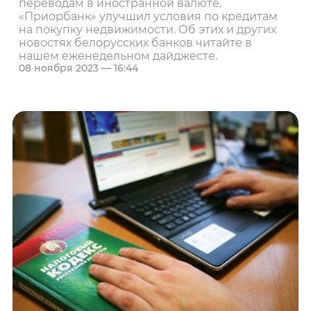
переводам в иностранной валюте.
«Приорбанк» улучшил условия по кредитам
на покупку недвижимости. Об этих и других
новостях белорусских банков читайте в
нашем еженедельном дайджесте.
08 ноября 2023 — 16:44