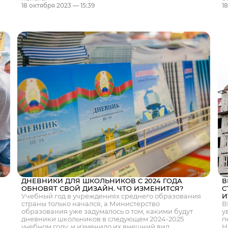
18 октября 2023 — 15:39
1
ДНЕВНИКИ ДЛЯ ШКОЛЬНИКОВ С 2024 ГОДА
В
ОБНОВЯТ СВОЙ ДИЗАЙН. ЧТО ИЗМЕНИТСЯ?
С
Учебный год в учреждениях среднего образования
И
страны только начался, а Министерство
В
образования уже задумалось о том, какими будут
у
дневники школьников в следующем 2024-2025
п
учебном году, и изменило их внешний вид.
Н