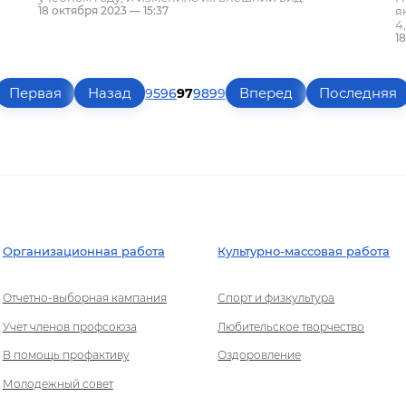
я
18 октября 2023 — 15:37
4
1
Первая
Назад
95
96
97
98
99
Вперед
Последняя
Организационная работа
Культурно-массовая работа
Отчетно-выборная кампания
Спорт и физкультура
Учет членов профсоюза
Любительское творчество
В помощь профактиву
Оздоровление
Молодежный совет