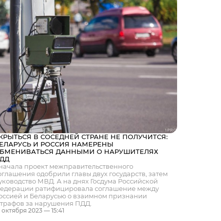
КРЫТЬСЯ В СОСЕДНЕЙ СТРАНЕ НЕ ПОЛУЧИТСЯ:
ЕЛАРУСЬ И РОССИЯ НАМЕРЕНЫ
БМЕНИВАТЬСЯ ДАННЫМИ О НАРУШИТЕЛЯХ
ДД
начала проект межправительственного
оглашения одобрили главы двух государств, затем
уководство МВД. А на днях Госдума Российской
едерации ратифицировала соглашение между
оссией и Беларусью о взаимном признании
трафов за нарушения ПДД.
8 октября 2023 — 15:41