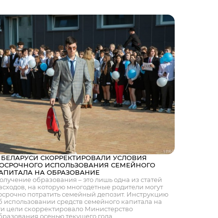
 БЕЛАРУСИ СКОРРЕКТИРОВАЛИ УСЛОВИЯ
ОСРОЧНОГО ИСПОЛЬЗОВАНИЯ СЕМЕЙНОГО
АПИТАЛА НА ОБРАЗОВАНИЕ
олучение образования – это лишь одна из статей
асходов, на которую многодетные родители могут
осрочно потратить семейный депозит. Инструкцию
б использовании средств семейного капитала на
ти цели скорректировало Министерство
бразования осенью текущего года.