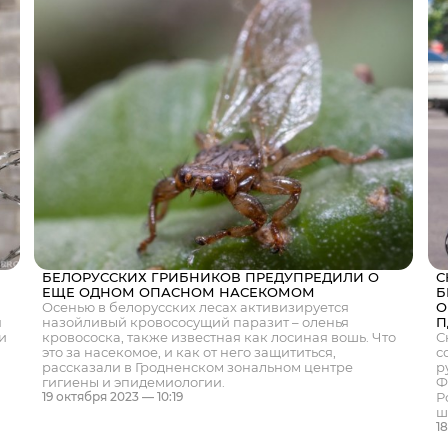
БЕЛОРУССКИХ ГРИБНИКОВ ПРЕДУПРЕДИЛИ О
С
ЕЩЕ ОДНОМ ОПАСНОМ НАСЕКОМОМ
Б
Осенью в белорусских лесах активизируется
О
я
назойливый кровососущий паразит – оленья
П
и
кровососка, также известная как лосиная вошь. Что
С
это за насекомое, и как от него защититься,
с
рассказали в Гродненском зональном центре
р
гигиены и эпидемиологии.
Ф
Р
19 октября 2023 — 10:19
ш
1