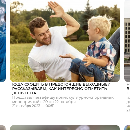
КУДА СХОДИТЬ В ПРЕДСТОЯЩИЕ ВЫХОДНЫЕ?
Н
РАССКАЗЫВАЕМ, КАК ИНТЕРЕСНО ОТМЕТИТЬ
В
ДЕНЬ ОТЦА
Н
Представляем афишу ярких культурно-спортивных
и
мероприятий с 20 по 22 октября.
д
н
21 октября 2023 — 00:51
2