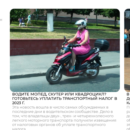
ан
я
ВОДИТЕ МОПЕД, СКУТЕР ИЛИ КВАДРОЦИКЛ?
В
ГОТОВЬТЕСЬ УПЛАТИТЬ ТРАНСПОРТНЫЙ НАЛОГ В
Д
2023 Г.
К
Эта новость вошла в число самых обсуждаемых в
П
последние дни в водительском сообществе. Дело в
р
том, что владельцы двух-, трех- и четырехколесного
д
легкого моторного транспорта получили извещения
о
от налоговых органов об уплате транспортного
э
налога.
о