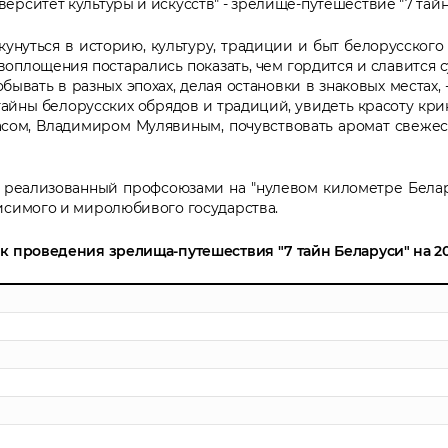
ерситет культуры и искусств" -
зрелище-путешествие "7 тайн
окунуться в историю, культуру, традиции и быт белорусског
оплощения постарались показать, чем гордится и славится 
ывать в разных эпохах, делая остановки в знаковых местах, -
айны белорусских обрядов и традиций, увидеть красоту крин
сом, Владимиром Мулявиным, почувствовать аромат свежес
 реализованный профсоюзами на "нулевом километре Беларус
исимого и миролюбивого государства.
к проведения зрелища-путешествия "7 тайн Беларуси" на 20