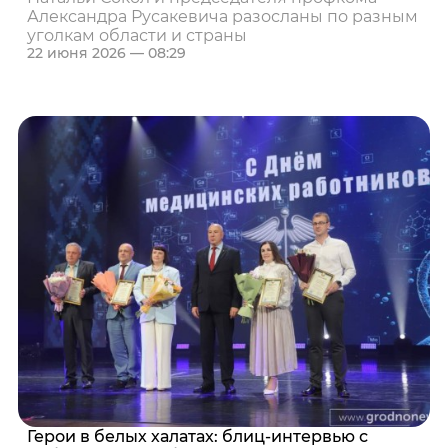
Александра Русакевича разосланы по разным
уголкам области и страны
22 июня 2026 — 08:29
Герои в белых халатах: блиц-интервью с