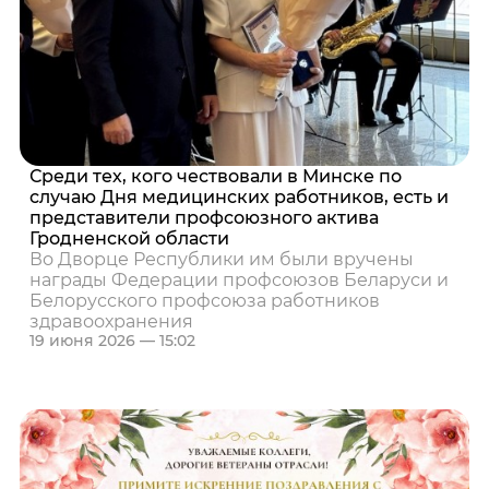
Среди тех, кого чествовали в Минске по
случаю Дня медицинских работников, есть и
представители профсоюзного актива
Гродненской области
Во Дворце Республики им были вручены
награды Федерации профсоюзов Беларуси и
Белорусского профсоюза работников
здравоохранения
19 июня 2026 — 15:02