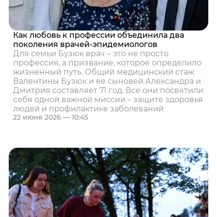
Как любовь к профессии объединила два
поколения врачей-эпидемиологов
Для семьи Бузюк врач – это не просто
профессия, а призвание, которое определило
жизненный путь. Общий медицинский стаж
Валентины Бузюк и ее сыновей Александра и
Дмитрия составляет 71 год. Все они посвятили
себя одной важной миссии – защите здоровья
людей и профилактике заболеваний
22 июня 2026 — 10:45