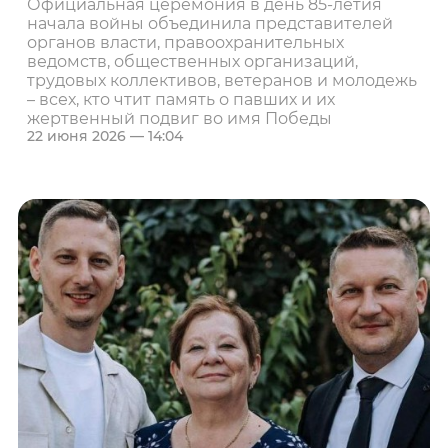
Официальная церемония в день 85-летия
начала войны объединила представителей
органов власти, правоохранительных
ведомств, общественных организаций,
трудовых коллективов, ветеранов и молодежь
– всех, кто чтит память о павших и их
жертвенный подвиг во имя Победы
22 июня 2026 — 14:04