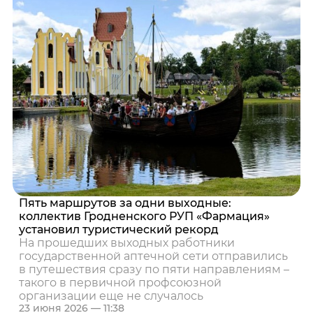
Пять маршрутов за одни выходные:
коллектив Гродненского РУП «Фармация»
установил туристический рекорд
На прошедших выходных работники
государственной аптечной сети отправились
в путешествия сразу по пяти направлениям –
такого в первичной профсоюзной
организации еще не случалось
23 июня 2026 — 11:38