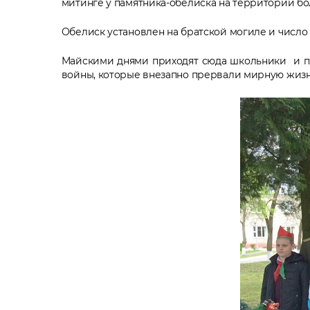
митинге у памятника-обелиска на территории бо
Обелиск установлен на братской могиле и число
Майскими днями приходят сюда школьники и пре
войны, которые внезапно прервали мирную жизн