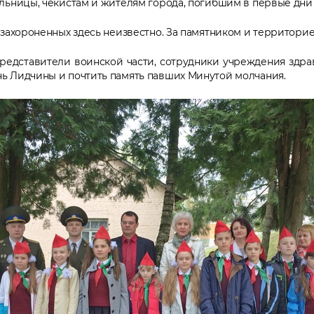
льницы, чекистам и жителям города, погибшим в первые дни
 захороненных здесь неизвестно. За памятником и территор
дставители воинской части, сотрудники учреждения здрав
ь Лидчины и почтить память павших Минутой молчания.