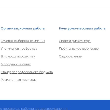
Организационная работа
Культурно-массовая работа
Отчетно-выборная кампания
Спорт и физкультура
Учет членов профсоюза
Любительское творчество
В помощь профактиву
Оздоровление
Молодежный совет
Стандарт профсоюзного бюджета
Ревизионная комиссия
го профсоюза работников здравоохранения