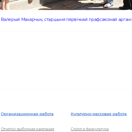
Валерый Макарчык, старшыня пярвічнай прафсаюзнай аргані
Организационная работа
Культурно-массовая работа
Отчетно-выборная кампания
Спорт и физкультура