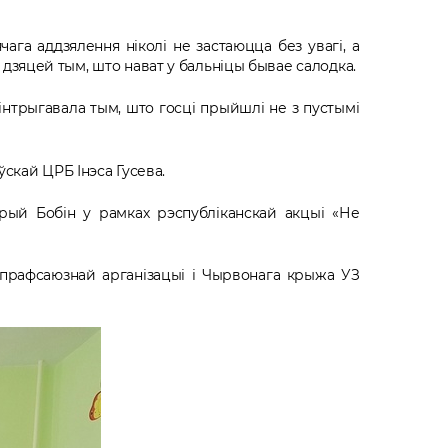
га аддзялення ніколі не застаюцца без увагі, а
зяцей тым, што нават у бальніцы бывае салодка.
інтрыгавала тым, што госці прыйшлі не з пустымі
скай ЦРБ Інэса Гусева.
трый Бобін у рамках рэспубліканскай акцыі «Не
й прафсаюзнай арганізацыі і Чырвонага крыжа УЗ