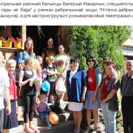
нтральнай раённай бальніцы Валерый Макарчык, спецыялісты
 гады не бяда” у рамках дабрачыннай акцыі “Нітачка дабрыні
канікулаў, а для настрою ўручылі рознакаляровыя паветраныя