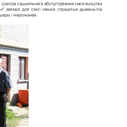
 Цэнтра сацыяльнага абслугоўвання насельніцтва
” звязалі для сям’і мяккія стракатыя дыванкі.На
 шары і марожанае.