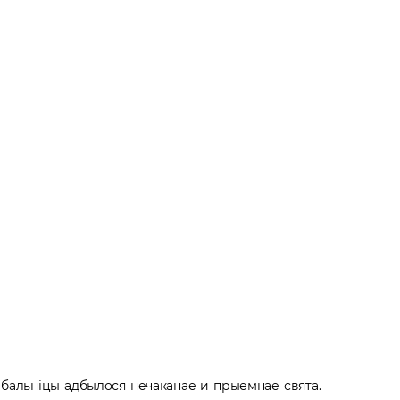
бальніцы адбылося нечаканае и прыемнае свята.