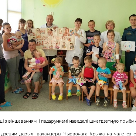
і з віншаваннямі і падарункамі наведалі шматдзетную прыёмн
і дзецям дарылі валанцёры Чырвонага Крыжа на чале са с