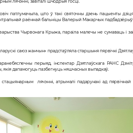
ным лячэнні, завіталі шчодрыя госці.
іч патлумачыла, што ў такі святочны дзень пацыенты дзіцяча
нтральнай раённай бальніцы Валерый Макарчык падбадзёрыў д
варыства Чырвонага Крыжа, параіла малечы не сумаваць і за
ларускі саюз жанчын» прадстаўляла старшыня пярвічкі Дзятлаў
аранебяспечны перыяд, інспектар Дзятлаўскага РАНС Дзмі
, якія дапамогуць пазбегнуць няшчасных выпадкаў.
на стацыянарным лячэнні, атрымалi падарунакi ад пярвiчна