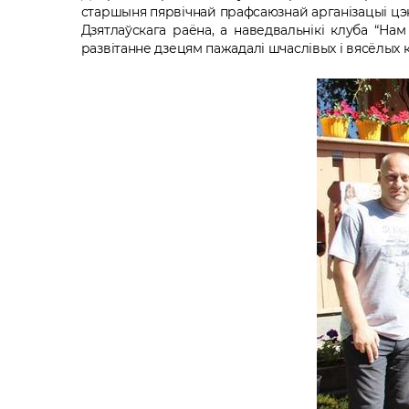
старшыня пярвічнай прафсаюзнай арганізацыі цэ
Дзятлаўскага раёна, а наведвальнікі клуба “Нам
развітанне дзецям пажадалі шчаслівых і вясёлых 