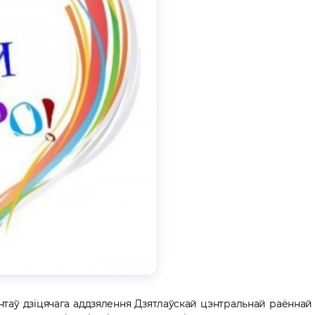
таў дзіцячага аддзялення Дзятлаўскай цэнтральнай раённай 