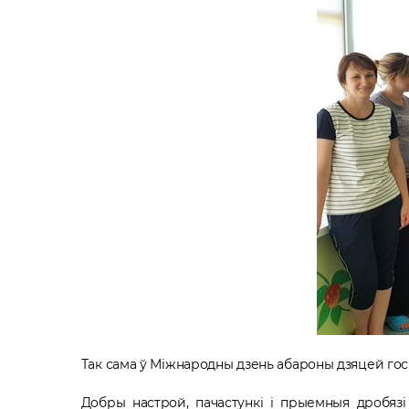
Так сама ў Міжнародны дзень абароны дзяцей госц
Добры настрой, пачастункі і прыемныя дробяз