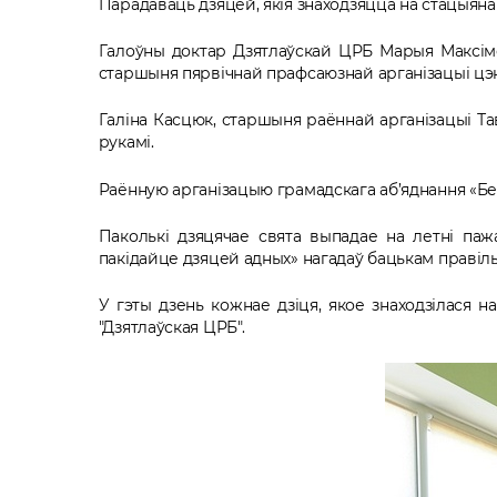
Парадаваць дзяцей, якія знаходзяцца на стацыянар
Галоўны доктар Дзятлаўскай ЦРБ Марыя Максімов
старшыня пярвічнай прафсаюзнай арганізацыі цэ
Галіна Касцюк, старшыня раённай арганізацыі Та
рукамі.
Раённую арганізацыю грамадскага аб’яднання «Бе
Паколькі дзяцячае свята выпадае на летні паж
пакідайце дзяцей адных» нагадаў бацькам правілы
У гэты дзень кожнае дзіця, якое знаходзілася 
"Дзятлаўская ЦРБ".