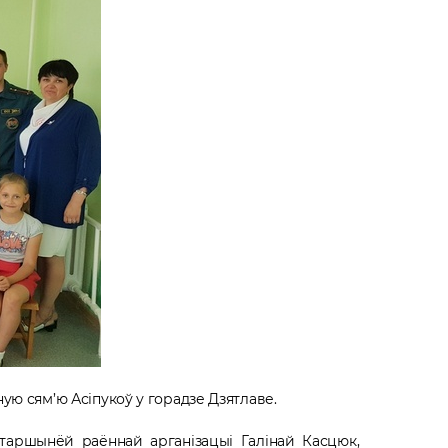
ую сям’ю Асіпукоў у горадзе Дзятлаве.
таршынёй раённай арганізацыі Галінай Касцюк,