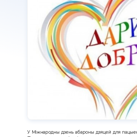
У Міжнародны дзень абароны дзяцей для пацыен