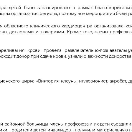
ля детей было запланировано в рамках благотворительн
нская организация региона, поэтому все мероприятия были 
 областного клинического кардиоцентра организовала ко
ены дипломами и подарками. Кроме того, члены профсоюз
реливания крови провела развлекательно-познавательн
оходит донор при сдаче крови, узнали о важности донорства
енского цирка «Виктория: клоуны, иллюзионист, акробат, 
й районной больницы члены профсоюза и их дети съездили
ки – родители детей-инвалидов – получили материальную по