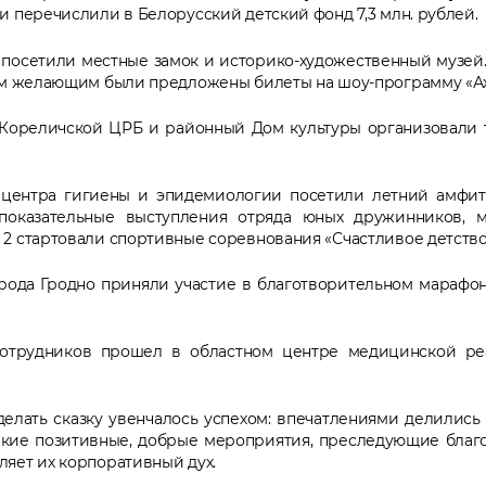
и перечислили в Белорусский детский фонд 7,3 млн. рублей.
посетили местные замок и историко-художественный музей
сем желающим были предложены билеты на шоу-программу «Ах,
Кореличской ЦРБ и районный Дом культуры организовали 
центра гигиены и эпидемиологии посетили летний амфите
показательные выступления отряда юных дружинников, ма
2 стартовали спортивные соревнования «Счастливое детство
ода Гродно приняли участие в благотворительном марафон
сотрудников прошел в областном центре медицинской ре
делать сказку увенчалось успехом: впечатлениями делились
акие позитивные, добрые мероприятия, преследующие благ
яет их корпоративный дух.