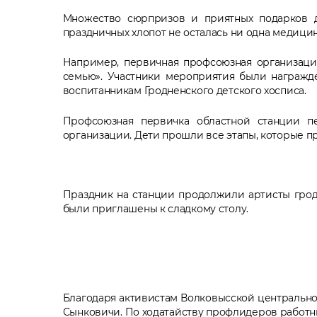
Множество сюрпризов и приятных подарков д
праздничных хлопот не осталась ни одна медици
Например, первичная профсоюзная организация
семью». Участники мероприятия были награжд
воспитанникам Гродненского детского хосписа.
Профсоюзная первичка областной станции пе
организации. Дети прошли все этапы, которые пр
Праздник на станции продолжили артисты гродн
были приглашены к сладкому столу.
Благодаря активистам Волковысской центрально
Сынковичи. По ходатайству профлидеров работни