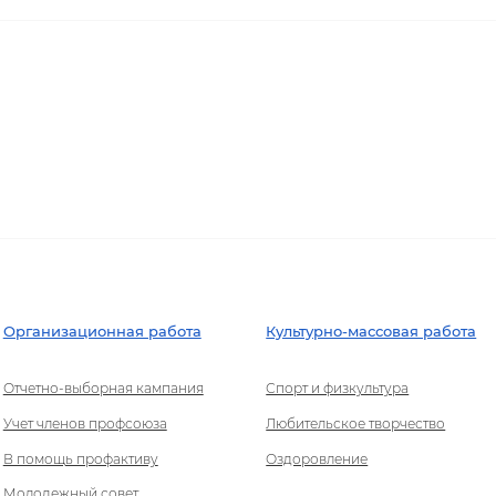
Организационная работа
Культурно-массовая работа
Отчетно-выборная кампания
Спорт и физкультура
Учет членов профсоюза
Любительское творчество
В помощь профактиву
Оздоровление
Молодежный совет