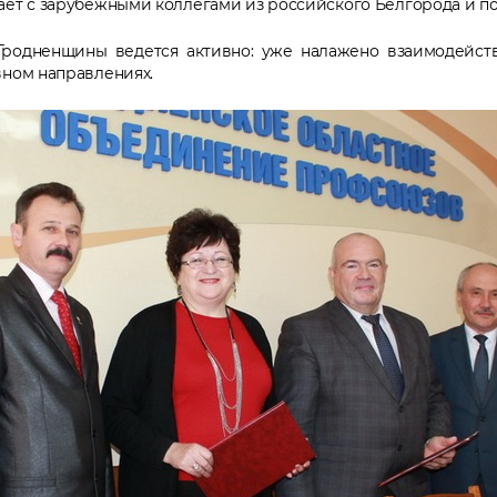
ает с зарубежными коллегами из российского Белгорода и по
Гродненщины ведется активно: уже налажено взаимодейст
вном направлениях.