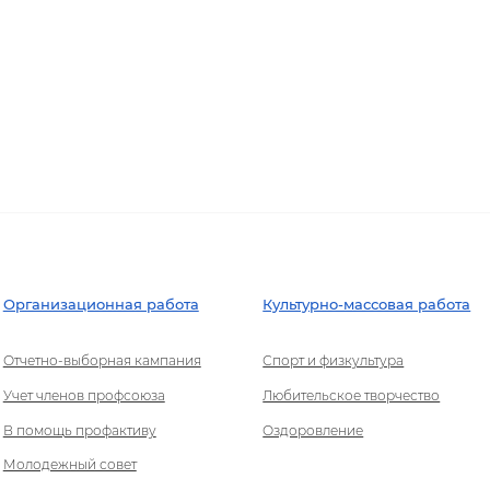
Организационная работа
Культурно-массовая работа
Отчетно-выборная кампания
Спорт и физкультура
Учет членов профсоюза
Любительское творчество
В помощь профактиву
Оздоровление
Молодежный совет