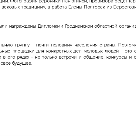
ии. Фотография Вероники Панютиной, провизора-рецептар
вековых традиций», а работа Елены Полторак из Берестов
ыли награждены Дипломами Гродненской областной органи
льную группу – почти половину населения страны. Поэтом
льные площадки для конкретных дел молодых людей – это 
во в его рядах – не только встречи и общение, конкурсы и 
 свое будущее.