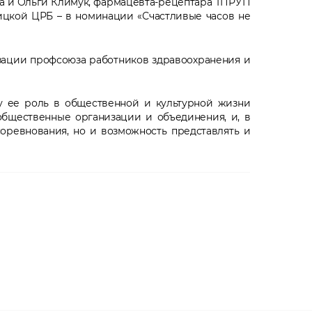
а и Ольги Климук, фармацевта-рецептара ТПРУП
ицкой ЦРБ – в номинации «Счастливые часов не
зации профсоюза работников здравоохранения и
у ее роль в общественной и культурной жизни
общественные организации и объединения, и, в
соревнования, но и возможность представлять и