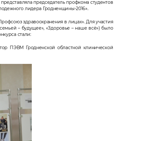
 представляла председатель профкома студентов
олодежного лидера Гродненщины-2016».
Профсоюз здравоохранения в лицах». Для участия
емьей – будущее», «Здоровье – наше всё») было
нкурса стали:
атор ПЭВМ Гродненской областной клинической