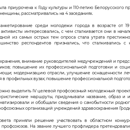
ыла приурочена к Году культуры и 110-летию Белорусского 
енщины, рассматривались на 4 заседаниях.
анкетирование среди молодежи города в возрасте от 19 
 активисты интересовались, с чем сталкивается они в начал
ной из самых острых тем опроса стала утрата престижн
шинство респондентов признались, что сталкивались с
хранения, внимание руководителей медучреждений и предс
иков; повышение их профессиональной подготовки и соц
омощи; модернизацию отрасли, улучшение оснащенности л
 в профильных вузах; повышение профессиональной подготов
жно выделить IV целевой профсоюзный молодежный проект 
туристические маршруты, придумывали название, образ и 
матизировали и обобщали сведения о самобытности родного
профсоюзных организаций учреждений здравоохранения Гродн
овета приняли решение участвовать в областном конкур
профсоюзов. На звание лучшего профлидера претендовали д