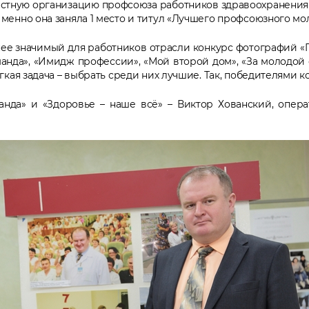
бластную организацию профсоюза работников здравоохранения
менно она заняла 1 место и титул «Лучшего профсоюзного м
енее значимый для работников отрасли конкурс фотографий «
анда», «Имидж профессии», «Мой второй дом», «За молодой с
кая задача – выбрать среди них лучшие. Так, победителями ко
нда» и «Здоровье – наше всё» – Виктор Хованский, опер