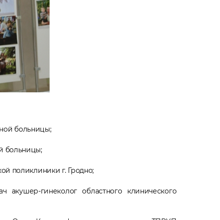
ной больницы;
й больницы;
ой поликлиники г. Гродно;
ч акушер-гинеколог областного клинического