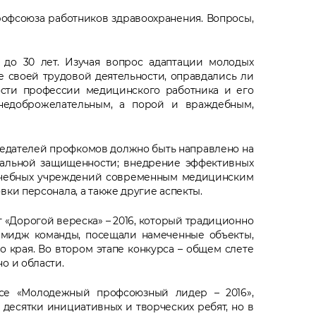
профсоюза работников здравоохранения. Вопросы,
до 30 лет. Изучая вопрос адаптации молодых
е своей трудовой деятельности, оправдались ли
ости профессии медицинского работника и его
 недоброжелательным, а порой и враждебным,
едателей профкомов должно быть направлено на
иальной защищенности; внедрение эффективных
ечебных учреждений современным медицинским
ки персонала, а также другие аспекты.
«Дорогой вереска» – 2016, который традиционно
имидж команды, посещали намеченные объекты,
 края. Во втором этапе конкурса – общем слете
о и области.
се «Молодежный профсоюзный лидер – 2016»,
есятки инициативных и творческих ребят, но в