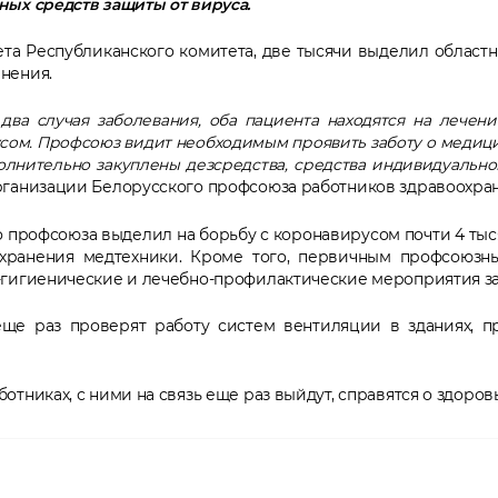
ных средств защиты от вируса.
а Республиканского комитета, две тысячи выделил област
нения.
два случая заболевания, оба пациента находятся на лече
усом. Профсоюз видит необходимым проявить заботу о медиц
олнительно закуплены дезсредства, средства индивидуальн
рганизации Белорусского профсоюза работников здравоохран
о профсоюза выделил на борьбу с коронавирусом почти 4 тыс
 хранения медтехники. Кроме того, первичным профсоюз
гигиенические и лечебно-профилактические мероприятия за 
ще раз проверят работу систем вентиляции в зданиях, п
тниках, с ними на связь еще раз выйдут, справятся о здоро