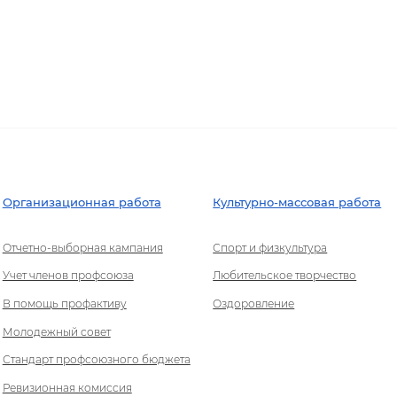
Организационная работа
Культурно-массовая работа
Отчетно-выборная кампания
Спорт и физкультура
Учет членов профсоюза
Любительское творчество
В помощь профактиву
Оздоровление
Молодежный совет
Стандарт профсоюзного бюджета
Ревизионная комиссия